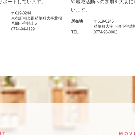
サポートしています。
や地域活動への参加を大切に
います。
地
〒619-0244
京都府相楽郡精華町大字北稲
所在地
〒619-0245
八間小字焼山6
精華町大字下狛小字清神
0774-94-4129
TEL
0774-93-0902
NT
MOV