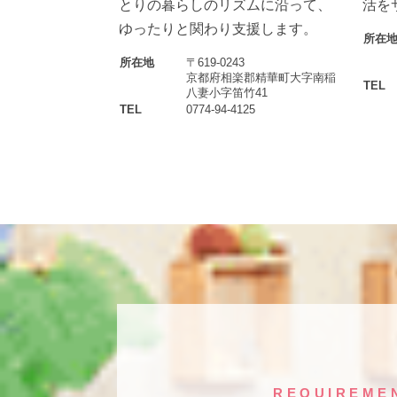
とりの暮らしのリズムに沿って、
活を
ゆったりと関わり支援します。
所在
所在地
〒619-0243
京都府相楽郡精華町大字南稲
TEL
八妻小字笛竹41
TEL
0774-94-4125
REQUIREME