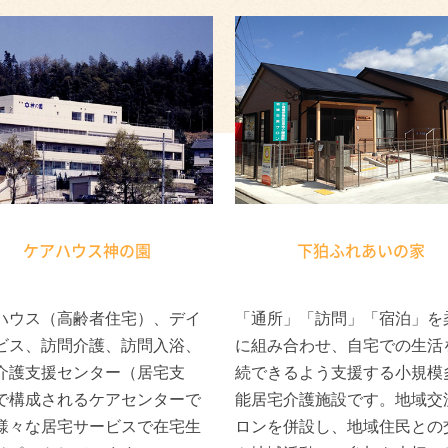
ケアハウス神の園
下狛ふれあいの家
ハウス（高齢者住宅）、デイ
「通所」「訪問」「宿泊」を
ビス、訪問介護、訪問入浴、
に組み合わせ、自宅での生活
介護支援センター（居宅支
続できるよう支援する小規模
で構成されるケアセンターで
能居宅介護施設です。地域交
様々な居宅サービスで在宅生
ロンを併設し、地域住民との